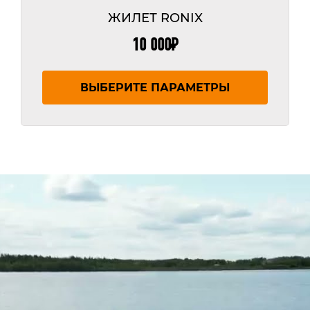
ЖИЛЕТ RONIX
10 000
₽
Этот
товар
ВЫБЕРИТЕ ПАРАМЕТРЫ
имеет
нескол
вариац
Опции
можно
выбрат
на
страни
товара.