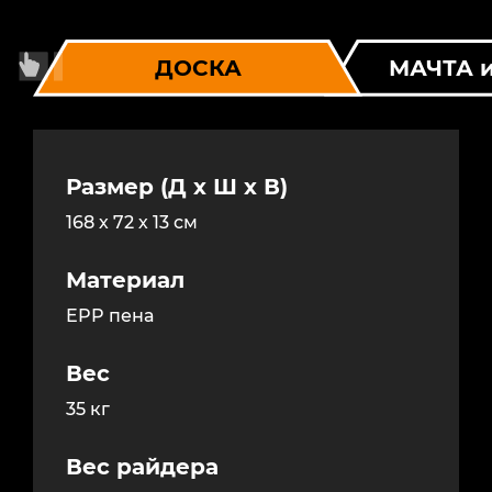
ДОСКА
МАЧТА 
Размер (Д x Ш x В)
168 х 72 х 13 см
Материал
EPP пена
Вес
35 кг
Вес райдера