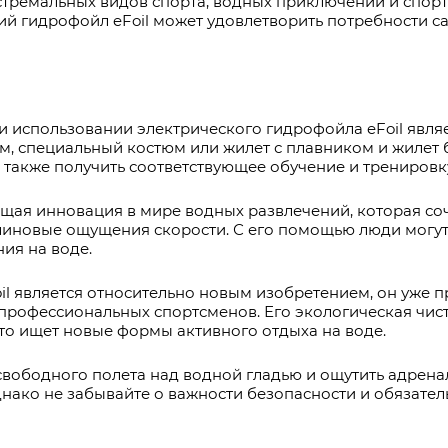
стремальных видов спорта, водных приключений и спор
ий гидрофойл eFoil может удовлетворить потребности с
и использовании электрического гидрофойла eFoil явля
, специальный костюм или жилет с плавником и жилет 
 также получить соответствующее обучение и трениров
щая инновация в мире водных развлечений, которая соч
алиновые ощущения скорости. С его помощью люди могу
ия на воде.
oil является относительно новым изобретением, он уже
 профессиональных спортсменов. Его экологическая чист
то ищет новые формы активного отдыха на воде.
свободного полета над водной гладью и ощутить адрена
днако не забывайте о важности безопасности и обязате