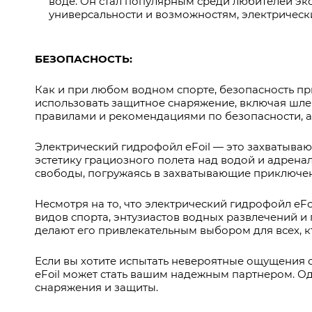
воде. Он стал популярным среди любителей эк
универсальности и возможностям, электрическ
БЕЗОПАСНОСТЬ:
Как и при любом водном спорте, безопасность пр
использовать защитное снаряжение, включая шлем
правилами и рекомендациями по безопасности, а
Электрический гидрофойл eFoil — это захватываю
эстетику грациозного полета над водой и адрен
свободы, погружаясь в захватывающие приключен
Несмотря на то, что электрический гидрофойл eF
видов спорта, энтузиастов водных развлечений и
делают его привлекательным выбором для всех, к
Если вы хотите испытать невероятные ощущения 
eFoil может стать вашим надежным партнером. О
снаряжения и защиты.