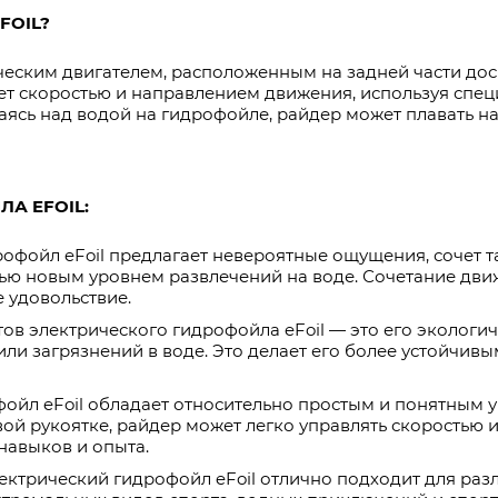
FOIL?
еским двигателем, расположенным на задней части доск
яет скоростью и направлением движения, используя спе
аясь над водой на гидрофойле, райдер может плавать н
А EFOIL:
офойл eFoil предлагает невероятные ощущения, сочет та
ью новым уровнем развлечений на воде. Сочетание движ
 удовольствие.
ов электрического гидрофойла eFoil — это его экологиче
или загрязнений в воде. Это делает его более устойчив
фойл eFoil обладает относительно простым и понятным 
ой рукоятке, райдер может легко управлять скоростью 
навыков и опыта.
ектрический гидрофойл eFoil отлично подходит для раз