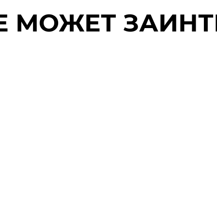
Е МОЖЕТ ЗАИН
трическая
Электрическ
а для
доска EWAVE
инга
V2-6000
E R-7000
JETSURF
URF