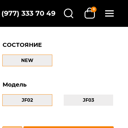
0
 (977) 333 70 49
СОСТОЯНИЕ
NEW
Модель
JF02
JF03