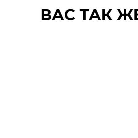
ВАС ТАК Ж
ПОДВОДНЫЙ
Элек
СКУТЕР
доск
SUBNADO
серф
PLUS
EWAV
WAYDOO
JETS
НОВИНКА
2025