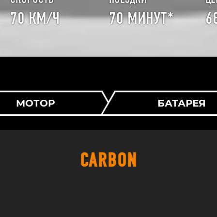
70 КМ/Ч
70 МИНУТ*
6
МОТОР
БАТАРЕЯ
CARBON