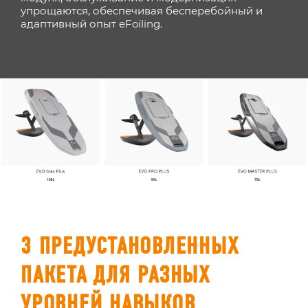
упрощаются, обеспечивая бесперебойный и
адаптивный опыт eFoiling.
3 ПРЕДУСТАНОВЛЕННЫХ
ПАКЕТА ДЛЯ РАЗНЫХ
УРОВНЕЙ НАВЫКОВ