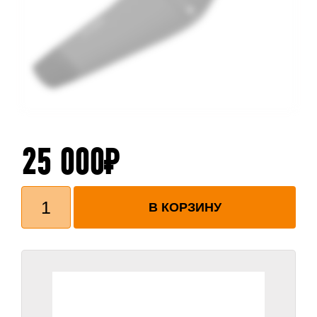
25 000
₽
Количество
товара
В КОРЗИНУ
SURFING
TAIL
WING
322