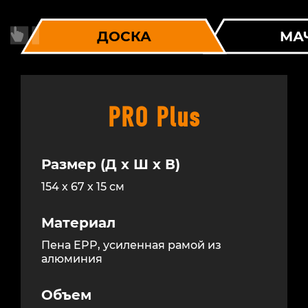
ДОСКА
МА
PRO Plus
Размер (Д х Ш х В)
154 х 67 х 15 см
Материал
Пена EPP, усиленная рамой из
алюминия
Объем