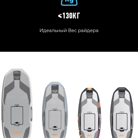
≤130КГ
Идеальный Вес райдера