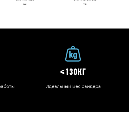
Т
≤130КГ
работы
Идеальный Вес райдера