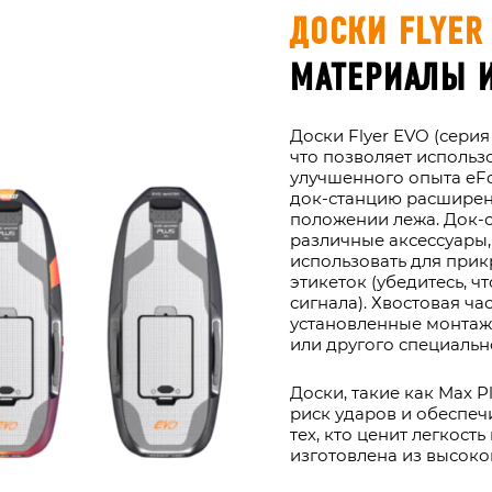
ДОСКИ FLYER 
МАТЕРИАЛЫ 
Доски Flyer EVO (сери
что позволяет использо
улучшенного опыта eFoi
док-станцию расширен
положении лежа. Док-
различные аксессуары,
использовать для при
этикеток (убедитесь, ч
сигнала). Хвостовая ча
установленные монтаж
или другого специальн
Доски, такие как Max Pl
риск ударов и обеспеч
тех, кто ценит легкость
изготовлена из высоко