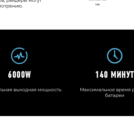
ов, райдеры могут
мотрению.
6000W
140 МИНУ
ьная выходная мощность
Максимальное время 
батареи