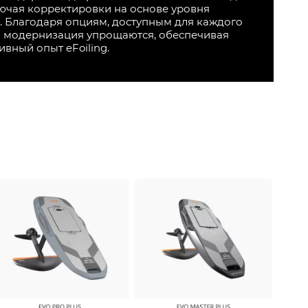
ючая корректировки на основе уровня
ы. Благодаря опциям, доступным для каждого
и модернизация упрощаются, обеспечивая
вный опыт eFoiling.