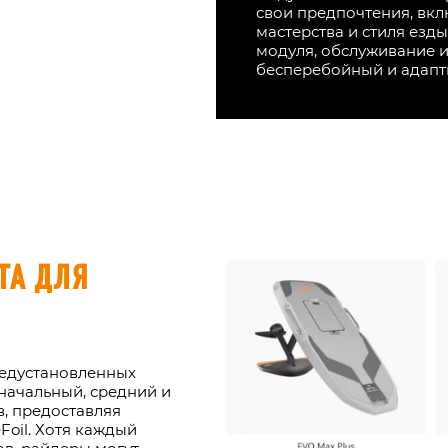
свои предпочтения, вкл
мастерства и стиля езд
модуля, обслуживание 
бесперебойный и адапти
ТА ДЛЯ
редустановленных
 начальный, средний и
, предоставляя
Foil. Хотя каждый