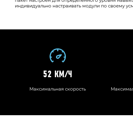
пакет настроен для определенного уровня навык
индивидуально настраивать модули по своему ус
52 КМ/Ч
Максимальная скорость
Максимал