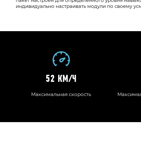
пакет настроен для определенного уровня навык
индивидуально настраивать модули по своему ус
52 КМ/Ч
Максимальная скорость
Максимал