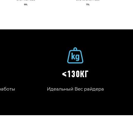
Т
≤130КГ
работы
Идеальный Вес райдера