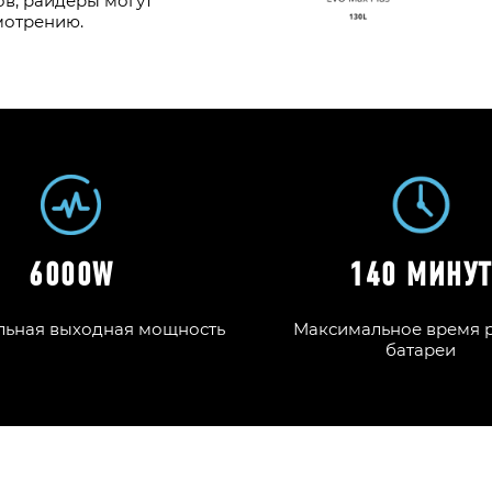
ов, райдеры могут
мотрению.
6000W
140 МИНУ
ьная выходная мощность
Максимальное время 
батареи