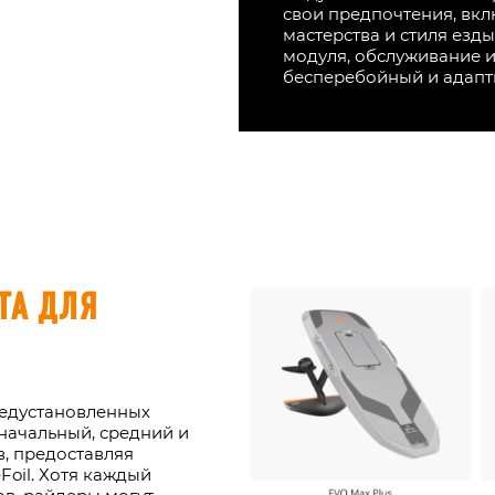
свои предпочтения, вкл
мастерства и стиля езд
модуля, обслуживание 
бесперебойный и адапти
ТА ДЛЯ
редустановленных
 начальный, средний и
, предоставляя
Foil. Хотя каждый