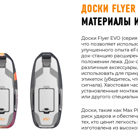
ДОСКИ FLYER 
МАТЕРИАЛЫ 
Доски Flyer EVO (сери
что позволяет использо
улучшенного опыта eFoi
док-станцию расширен
положении лежа. Док-
различные аксессуары,
использовать для при
этикеток (убедитесь, ч
сигнала). Хвостовая ча
установленные монтаж
или другого специальн
Доски, такие как Max Pl
риск ударов и обеспеч
тех, кто ценит легкость
изготовлена из высоко