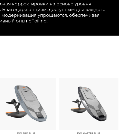
ючая корректировки на основе уровня
ы. Благодаря опциям, доступным для каждого
и модернизация упрощаются, обеспечивая
вный опыт eFoiling.